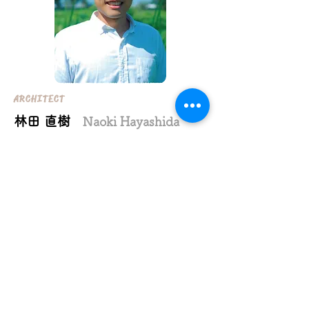
ARCHITECT
林田 直樹
Naoki Hayashida
1984年生まれ
熊本大学工学部環境システム工学科卒業
住友林業株式会社勤務、ばん設計小材事務所勤
務を経て、
2016 年林田直建築デザイン事務所を設立
2021 年株式会社林田直樹建築デザイン事務所
設立
2021 年くまもとアートポリス推進賞選賞
【住宅実績】
25棟
【設計監理料】
施工実費の
8％～12％
【受賞歴
】2021年 第25回アートポリス推進賞