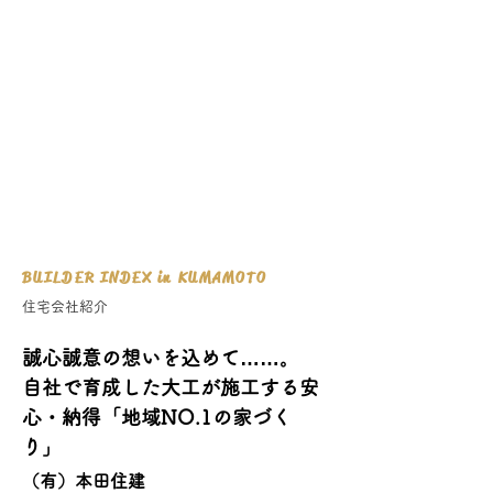
​くまもとで暮らすぜいたく
くまもとのいえ
ライフスタイルマガジン『くまもとのいえ』と連
動した、熊本の家づくり情報を網羅したプラット
ホームです。
建築家、住宅会社の新築からリフォーム、リノベ
ーションまでさまざまな事例をご紹介。
BUILDER INDEX in KUMAMOTO
住宅会社紹介
誠心誠意の想いを込めて……。
自社で育成した大工が施工する安
心・納得「地域NO.1の家づく
り」
（有）本田住建