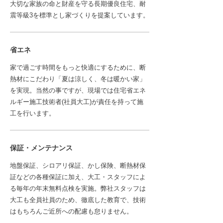
大切な家族の命と財産を守る長期優良住宅、耐
震等級3を標準とし家づくりを提案しています。
省エネ
家で過ごす時間をもっと快適にするために、断
熱材にこだわり「夏は涼しく、冬は暖かい家」
を実現。当然の事ですが、現場では住宅省エネ
ルギー施工技術者(社員大工)が責任を持って施
工を行います。
保証・メンテナンス
地盤保証、シロアリ保証、かし保険、断熱材保
証などの各種保証に加え、大工・スタッフによ
る毎年の年末無料点検を実施。弊社スタッフは
大工も全員社員のため、徹底した教育で、技術
はもちろんご近所への配慮も怠りません。