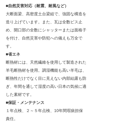
■自然災害対応（耐震、耐風など）
大断面梁、高密度土台梁組で、強固な構造を
造り上げています。また、瓦は全数ビス止
め、開口部の全数にシャッターまたは面格子
を付け、自然災害や防犯への備えも万全で
す。
■省エネ
断熱材には、天然繊維を使用して製造された
羊毛断熱材を使用。調湿機能も高い羊毛は、
断熱性だけでなく目に見えない内部結露も防
ぎ、年間を通して湿度の高い日本の気候に適
した素材です。
■保証・メンテナンス
１年点検、２～５年点検、10年間瑕疵担保
責任。