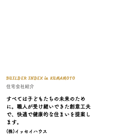
​くまもとで暮らすぜいたく
くまもとのいえ
ライフスタイルマガジン『くまもとのいえ』と連
動した、熊本の家づくり情報を網羅したプラット
ホームです。
建築家、住宅会社の新築からリフォーム、リノベ
ーションまでさまざまな事例をご紹介。
BUILDER INDEX in KUMAMOTO
住宅会社紹介
すべては子どもたちの未来のため
に。
職人が受け継いできた創意工夫
で、快適で健康的な住まいを提案し
ます。
(株)イッセイハウス